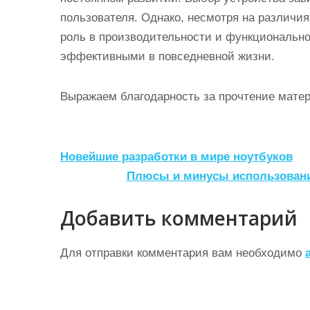
пользователя. Однако, несмотря на различия
роль в производительности и функционально
эффективными в повседневной жизни.
Выражаем благодарность за прочтение матер
Н
Новейшие разработки в мире ноутбуков
а
Плюсы и минусы использовани
в
Добавить комментарий
и
г
Для отправки комментария вам необходимо
а
ц