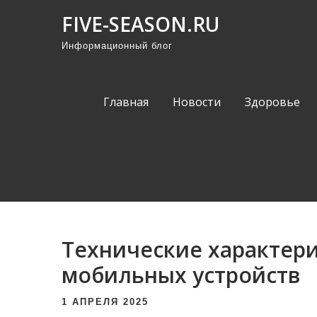
П
FIVE-SEASON.RU
р
Информационный блог
о
м
о
Главная
Новости
Здоровье
т
а
т
ь
к
с
о
Технические характер
д
е
мобильных устройств
р
1 АПРЕЛЯ 2025
ж