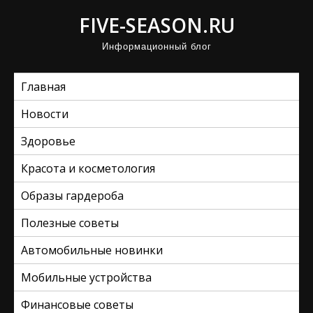
П
FIVE-SEASON.RU
р
Информационный блог
о
м
Главная
о
т
Новости
а
Здоровье
т
ь
Красота и косметология
к
Образы гардероба
с
Полезные советы
о
д
Автомобильные новинки
е
Мобильные устройства
р
ж
Финансовые советы