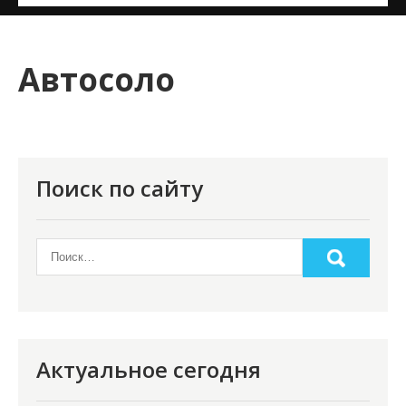
и
м
о
Автосоло
м
у
Поиск по сайту
Актуальное сегодня