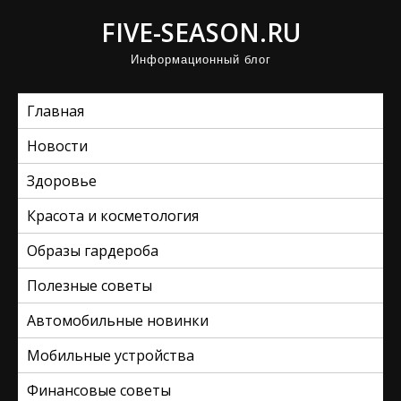
П
FIVE-SEASON.RU
р
Информационный блог
о
м
Главная
о
т
Новости
а
Здоровье
т
ь
Красота и косметология
к
Образы гардероба
с
Полезные советы
о
д
Автомобильные новинки
е
Мобильные устройства
р
ж
Финансовые советы