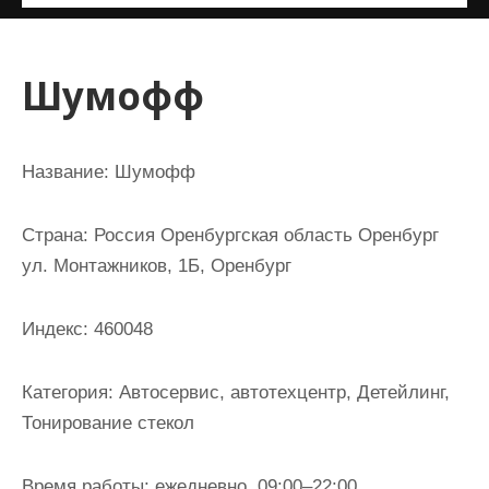
и
м
о
Шумофф
м
у
Название:
Шумофф
Страна:
Россия Оренбургская область Оренбург
ул. Монтажников, 1Б, Оренбург
Индекс:
460048
Категория:
Автосервис, автотехцентр, Детейлинг,
Тонирование стекол
Время работы:
ежедневно, 09:00–22:00