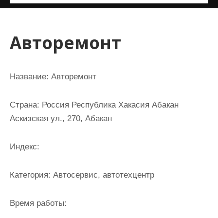
и
м
о
Авторемонт
м
у
Название:
Авторемонт
Страна:
Россия Республика Хакасия Абакан
Аскизская ул., 270, Абакан
Индекс:
Категория:
Автосервис, автотехцентр
Время работы: