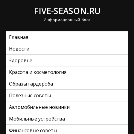
П
FIVE-SEASON.RU
р
Информационный блог
о
м
Главная
о
т
Новости
а
Здоровье
т
ь
Красота и косметология
к
Образы гардероба
с
Полезные советы
о
д
Автомобильные новинки
е
Мобильные устройства
р
ж
Финансовые советы