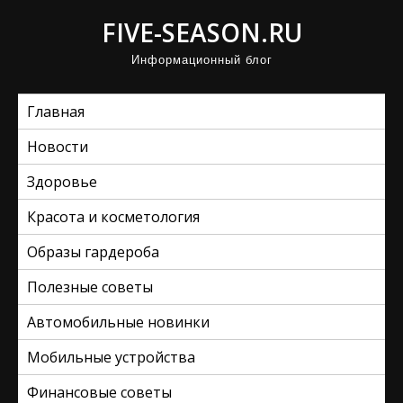
П
FIVE-SEASON.RU
р
Информационный блог
о
м
Главная
о
т
Новости
а
Здоровье
т
ь
Красота и косметология
к
Образы гардероба
с
Полезные советы
о
д
Автомобильные новинки
е
Мобильные устройства
р
ж
Финансовые советы