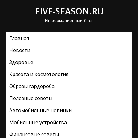
П
FIVE-SEASON.RU
р
Информационный блог
о
м
Главная
о
т
Новости
а
Здоровье
т
ь
Красота и косметология
к
Образы гардероба
с
Полезные советы
о
д
Автомобильные новинки
е
Мобильные устройства
р
ж
Финансовые советы