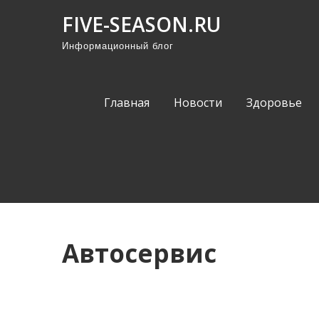
П
FIVE-SEASON.RU
р
Информационный блог
о
м
о
Главная
Новости
Здоровье
т
а
т
ь
к
с
о
Автосервис
д
е
р
ж