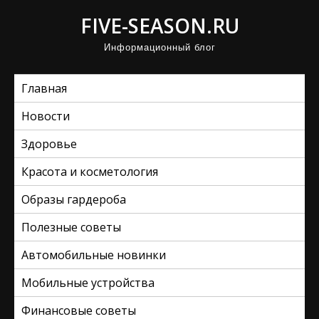
П
FIVE-SEASON.RU
р
Информационный блог
о
м
Главная
о
т
Новости
а
Здоровье
т
ь
Красота и косметология
к
Образы гардероба
с
Полезные советы
о
д
Автомобильные новинки
е
Мобильные устройства
р
ж
Финансовые советы