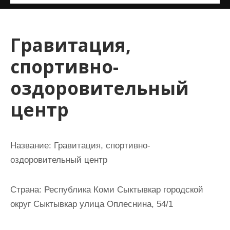
и
м
о
Гравитация,
м
спортивно-
у
оздоровительный
центр
Название:
Гравитация, спортивно-
оздоровительный центр
Страна:
Республика Коми Сыктывкар городской
округ Сыктывкар улица Оплеснина, 54/1