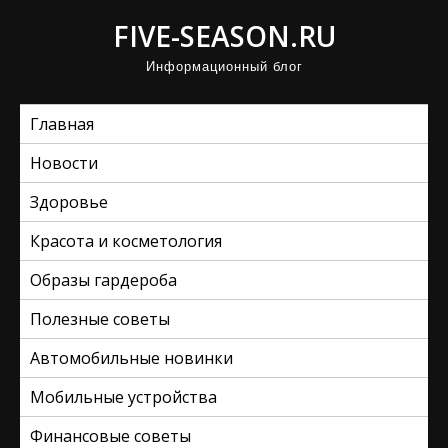
П
FIVE-SEASON.RU
р
Информационный блог
о
м
Главная
о
т
Новости
а
Здоровье
т
ь
Красота и косметология
к
Образы гардероба
с
Полезные советы
о
д
Автомобильные новинки
е
Мобильные устройства
р
ж
Финансовые советы