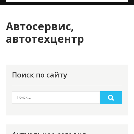
и
м
о
Автосервис,
м
автотехцентр
у
Поиск по сайту