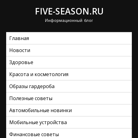
П
FIVE-SEASON.RU
р
Информационный блог
о
м
Главная
о
т
Новости
а
Здоровье
т
ь
Красота и косметология
к
Образы гардероба
с
Полезные советы
о
д
Автомобильные новинки
е
Мобильные устройства
р
ж
Финансовые советы