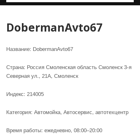
и
м
о
DobermanAvto67
м
у
Название:
DobermanAvto67
Страна:
Россия Смоленская область Смоленск 3-я
Северная ул., 21А, Смоленск
Индекс:
214005
Категория:
Автомойка, Автосервис, автотехцентр
Время работы:
ежедневно, 08:00–20:00