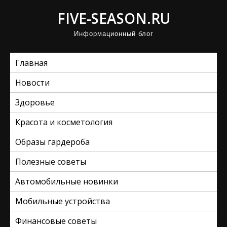
П
FIVE-SEASON.RU
р
Информационный блог
о
м
Главная
о
т
Новости
а
Здоровье
т
ь
Красота и косметология
к
Образы гардероба
с
Полезные советы
о
д
Автомобильные новинки
е
Мобильные устройства
р
ж
Финансовые советы