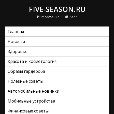
П
FIVE-SEASON.RU
р
Информационный блог
о
м
Главная
о
т
Новости
а
Здоровье
т
ь
Красота и косметология
к
Образы гардероба
с
Полезные советы
о
д
Автомобильные новинки
е
Мобильные устройства
р
ж
Финансовые советы