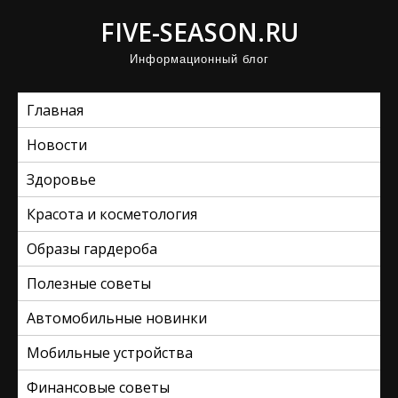
П
FIVE-SEASON.RU
р
Информационный блог
о
м
Главная
о
т
Новости
а
Здоровье
т
ь
Красота и косметология
к
Образы гардероба
с
Полезные советы
о
д
Автомобильные новинки
е
Мобильные устройства
р
ж
Финансовые советы