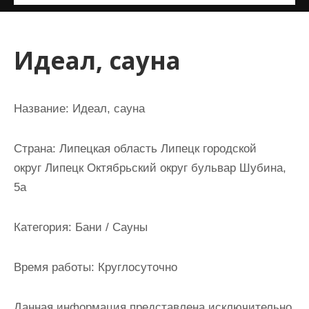
и
м
о
Идеал, сауна
м
у
Название:
Идеал, сауна
Страна:
Липецкая область Липецк городской
округ Липецк Октябрьский округ бульвар Шубина,
5а
Категория:
Бани / Сауны
Время работы:
Круглосуточно
Данная информация представлена исключительно