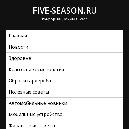
П
FIVE-SEASON.RU
р
Информационный блог
о
м
Главная
о
т
Новости
а
Здоровье
т
ь
Красота и косметология
к
Образы гардероба
с
Полезные советы
о
д
Автомобильные новинки
е
Мобильные устройства
р
ж
Финансовые советы