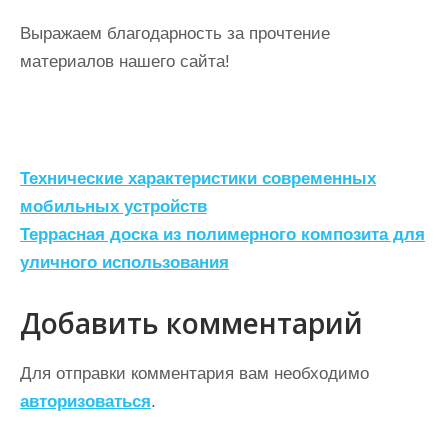
Выражаем благодарность за прочтение
материалов нашего сайта!
Н
Технические характеристики современных
а
мобильных устройств
Террасная доска из полимерного композита для
в
уличного использования
и
г
Добавить комментарий
а
ц
Для отправки комментария вам необходимо
авторизоваться
.
и
я