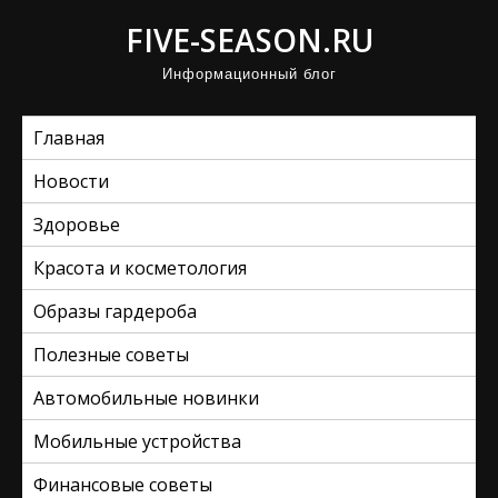
П
FIVE-SEASON.RU
р
Информационный блог
о
м
Главная
о
т
Новости
а
Здоровье
т
ь
Красота и косметология
к
Образы гардероба
с
Полезные советы
о
д
Автомобильные новинки
е
Мобильные устройства
р
ж
Финансовые советы