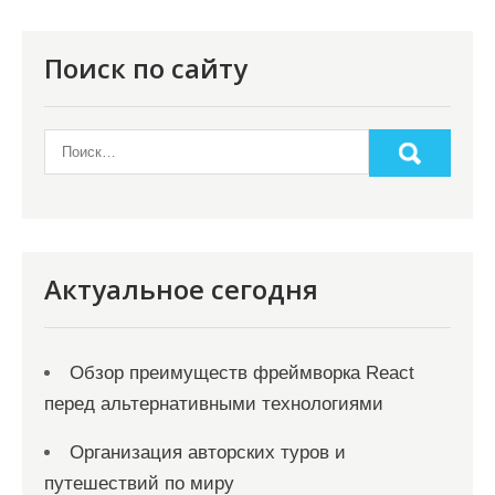
п
о
Поиск по сайту
з
а
п
и
с
я
Актуальное сегодня
м
Обзор преимуществ фреймворка React
перед альтернативными технологиями
Организация авторских туров и
путешествий по миру