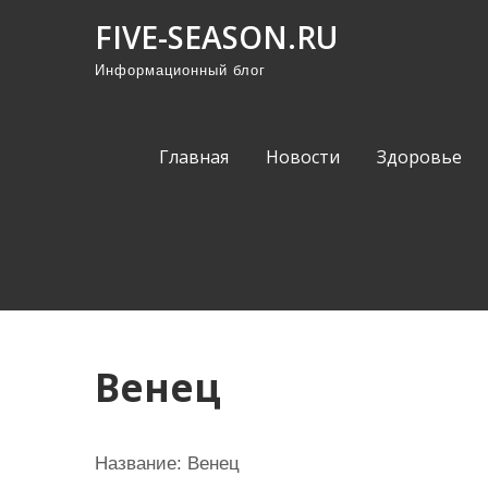
П
FIVE-SEASON.RU
р
Информационный блог
о
м
о
Главная
Новости
Здоровье
т
а
т
ь
к
с
о
Венец
д
е
р
Название:
Венец
ж