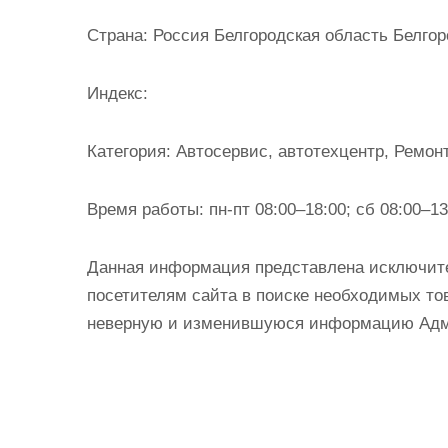
и
Страна:
Россия Белгородская область Белгоро
м
о
Индекс:
м
у
Категория:
Автосервис, автотехцентр, Ремон
Время работы:
пн-пт 08:00–18:00; сб 08:00–13
Данная информация представлена исключит
посетителям сайта в поиске необходимых тов
неверную и изменившуюся информацию Админ