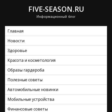
П
FIVE-SEASON.RU
р
Информационный блог
о
м
Главная
о
т
Новости
а
Здоровье
т
ь
Красота и косметология
к
Образы гардероба
с
Полезные советы
о
д
Автомобильные новинки
е
Мобильные устройства
р
ж
Финансовые советы