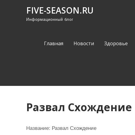
П
FIVE-SEASON.RU
р
Информационный блог
о
м
о
Главная
Новости
Здоровье
т
а
т
ь
к
с
о
Развал Схождение
д
е
р
Название:
Развал Схождение
ж