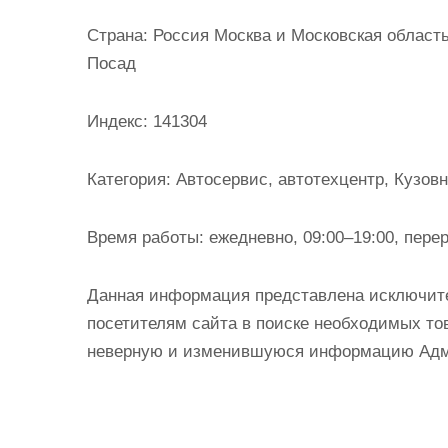
и
Страна:
Россия Москва и Московская область
м
Посад
о
м
Индекс:
141304
у
Категория:
Автосервис, автотехцентр, Кузов
Время работы:
ежедневно, 09:00–19:00, пере
Данная информация представлена исключит
посетителям сайта в поиске необходимых тов
неверную и изменившуюся информацию Админ