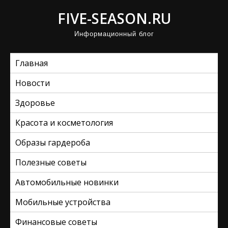
П
FIVE-SEASON.RU
р
Информационный блог
о
м
Главная
о
т
Новости
а
Здоровье
т
ь
Красота и косметология
к
Образы гардероба
с
Полезные советы
о
д
Автомобильные новинки
е
Мобильные устройства
р
ж
Финансовые советы