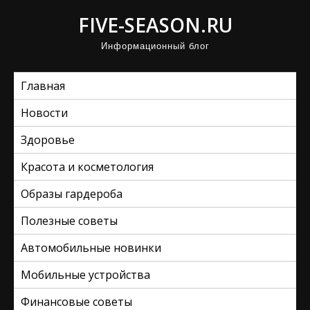
П
FIVE-SEASON.RU
р
Информационный блог
о
м
Главная
о
т
Новости
а
Здоровье
т
ь
Красота и косметология
к
Образы гардероба
с
Полезные советы
о
д
Автомобильные новинки
е
Мобильные устройства
р
ж
Финансовые советы