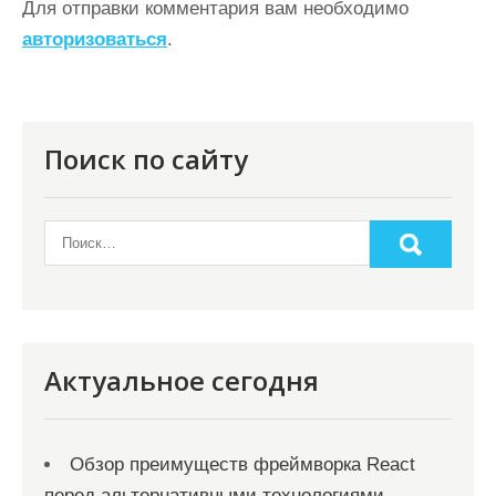
ц
Для отправки комментария вам необходимо
авторизоваться
.
и
я
п
о
Поиск по сайту
з
а
п
и
с
я
Актуальное сегодня
м
Обзор преимуществ фреймворка React
перед альтернативными технологиями