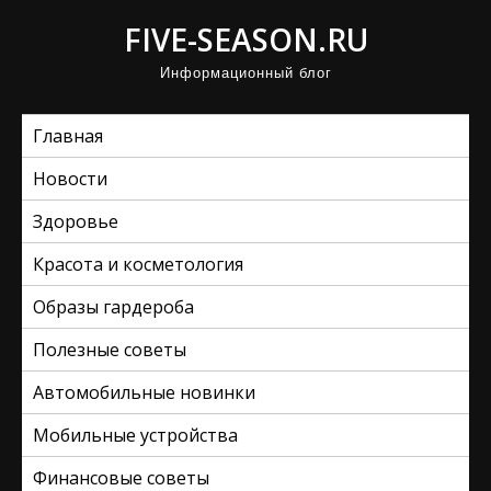
П
FIVE-SEASON.RU
р
Информационный блог
о
м
Главная
о
т
Новости
а
Здоровье
т
ь
Красота и косметология
к
Образы гардероба
с
Полезные советы
о
д
Автомобильные новинки
е
Мобильные устройства
р
ж
Финансовые советы