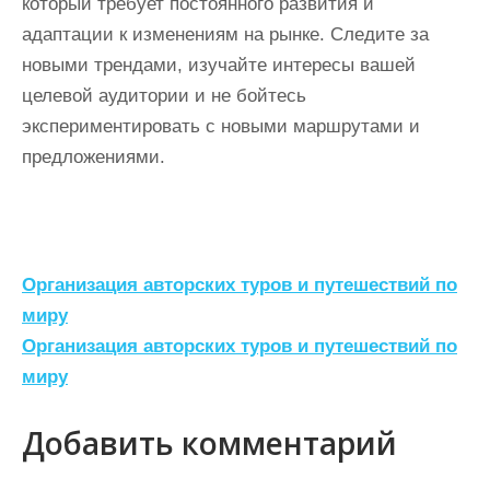
который требует постоянного развития и
адаптации к изменениям на рынке. Следите за
новыми трендами, изучайте интересы вашей
целевой аудитории и не бойтесь
экспериментировать с новыми маршрутами и
предложениями.
Н
Организация авторских туров и путешествий по
а
миру
Организация авторских туров и путешествий по
в
миру
и
г
Добавить комментарий
а