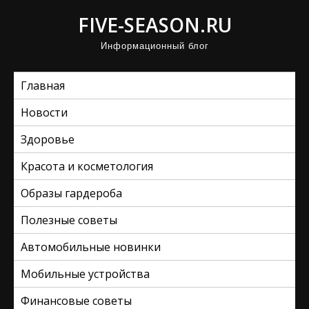
П
FIVE-SEASON.RU
р
Информационный блог
о
м
Главная
о
т
Новости
а
Здоровье
т
ь
Красота и косметология
к
Образы гардероба
с
Полезные советы
о
д
Автомобильные новинки
е
Мобильные устройства
р
ж
Финансовые советы