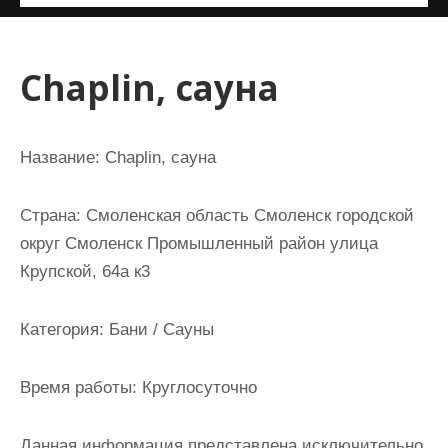
и
м
о
Chaplin, сауна
м
у
Название:
Chaplin, сауна
Страна:
Смоленская область Смоленск городской
округ Смоленск Промышленный район улица
Крупской, 64а к3
Категория:
Бани / Сауны
Время работы:
Круглосуточно
Данная информация представлена исключительно