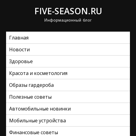
П
FIVE-SEASON.RU
р
Информационный блог
о
м
Главная
о
т
Новости
а
Здоровье
т
ь
Красота и косметология
к
Образы гардероба
с
Полезные советы
о
д
Автомобильные новинки
е
Мобильные устройства
р
ж
Финансовые советы