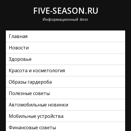
П
FIVE-SEASON.RU
р
Информационный блог
о
м
Главная
о
т
Новости
а
Здоровье
т
ь
Красота и косметология
к
Образы гардероба
с
Полезные советы
о
д
Автомобильные новинки
е
Мобильные устройства
р
ж
Финансовые советы