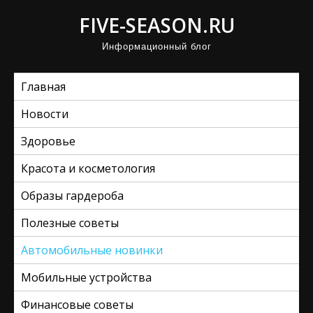
П
FIVE-SEASON.RU
р
Информационный блог
о
м
Главная
о
т
Новости
а
Здоровье
т
ь
Красота и косметология
к
Образы гардероба
с
Полезные советы
о
д
Автомобильные новинки
е
Мобильные устройства
р
ж
Финансовые советы