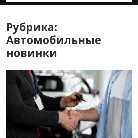
и
м
о
Рубрика:
м
Автомобильные
у
новинки