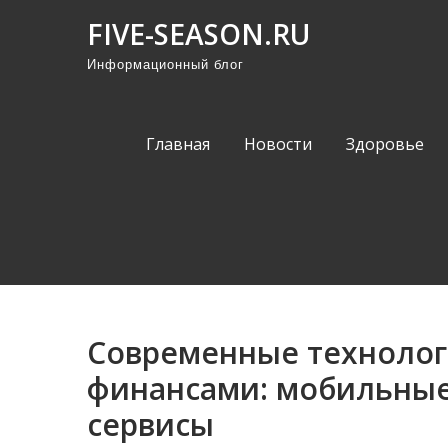
П
FIVE-SEASON.RU
р
Информационный блог
о
м
о
Главная
Новости
Здоровье
т
а
т
ь
к
с
о
Современные технолог
д
е
финансами: мобильные
р
сервисы
ж