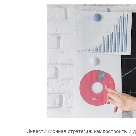
и
м
о
м
у
Инвестиционная стратегия: как построить и