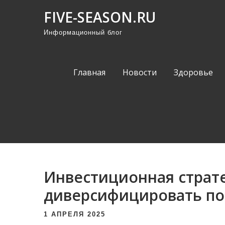
П
FIVE-SEASON.RU
р
Информационный блог
о
м
о
Главная
Новости
Здоровье
т
а
т
ь
к
с
о
Инвестиционная страте
д
е
диверсифицировать п
р
1 АПРЕЛЯ 2025
ж