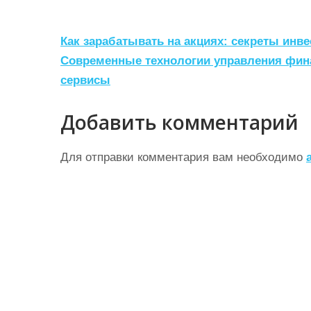
Н
Как зарабатывать на акциях: секреты инв
а
Современные технологии управления фин
сервисы
в
и
Добавить комментарий
г
а
Для отправки комментария вам необходимо
ц
и
я
п
о
з