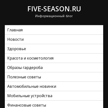
П
FIVE-SEASON.RU
р
Информационный блог
о
м
Главная
о
т
Новости
а
Здоровье
т
ь
Красота и косметология
к
Образы гардероба
с
Полезные советы
о
д
Автомобильные новинки
е
Мобильные устройства
р
ж
Финансовые советы