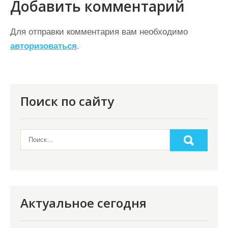
г
Добавить комментарий
а
ц
Для отправки комментария вам необходимо
авторизоваться
.
и
я
п
о
Поиск по сайту
з
а
п
и
с
я
Актуальное сегодня
м