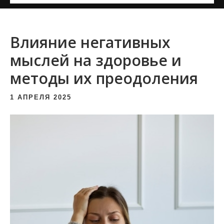
и
м
о
Влияние негативных
м
мыслей на здоровье и
у
методы их преодоления
1 АПРЕЛЯ 2025