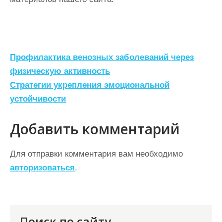
Н
Профилактика венозных заболеваний через
а
физическую активность
Стратегии укрепления эмоциональной
в
устойчивости
и
г
Добавить комментарий
а
ц
Для отправки комментария вам необходимо
авторизоваться
.
и
я
п
Поиск по сайту