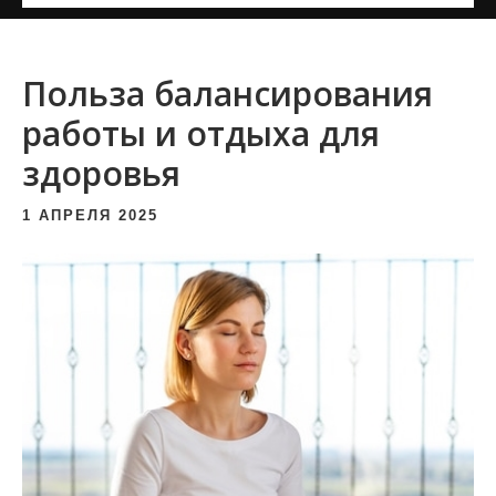
и
м
о
Польза балансирования
м
работы и отдыха для
у
здоровья
1 АПРЕЛЯ 2025