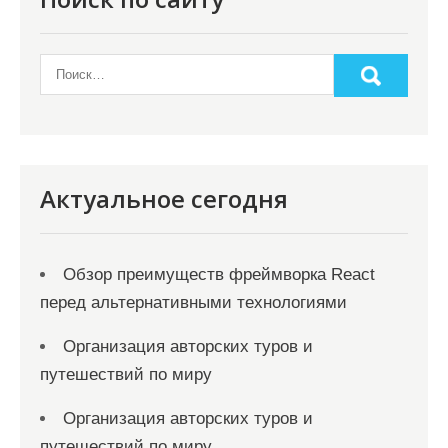
о
з
а
п
и
с
я
Актуальное сегодня
м
Обзор преимуществ фреймворка React
перед альтернативными технологиями
Организация авторских туров и
путешествий по миру
Организация авторских туров и
путешествий по миру