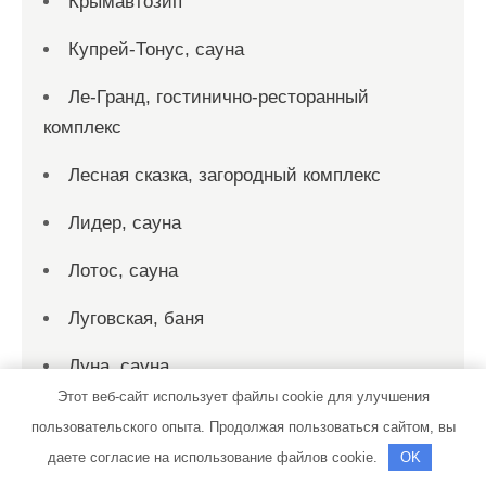
Крымавтозип
Купрей-Тонус, сауна
Ле-Гранд, гостинично-ресторанный
комплекс
Лесная сказка, загородный комплекс
Лидер, сауна
Лотос, сауна
Луговская, баня
Луна, сауна
Этот веб-сайт использует файлы cookie для улучшения
М-29
пользовательского опыта. Продолжая пользоваться сайтом, вы
даете согласие на использование файлов cookie.
OK
Магистраль, санаторий-профилакторий