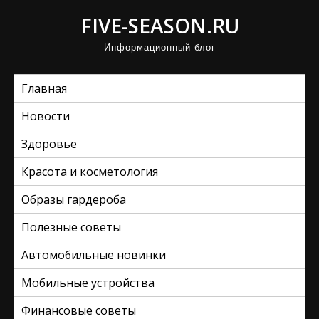
П
FIVE-SEASON.RU
р
Информационный блог
о
м
Главная
о
т
Новости
а
Здоровье
т
ь
Красота и косметология
к
Образы гардероба
с
Полезные советы
о
д
Автомобильные новинки
е
Мобильные устройства
р
ж
Финансовые советы