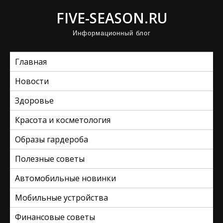
П
FIVE-SEASON.RU
р
Информационный блог
о
м
Главная
о
т
Новости
а
Здоровье
т
ь
Красота и косметология
к
Образы гардероба
с
Полезные советы
о
д
Автомобильные новинки
е
Мобильные устройства
р
ж
Финансовые советы