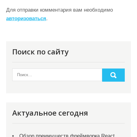
г
Для отправки комментария вам необходимо
а
авторизоваться
.
ц
и
я
Поиск по сайту
п
о
з
а
п
и
Актуальное сегодня
с
я
Обзор преимуществ фреймворка React