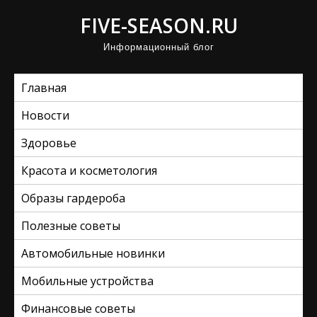
П
FIVE-SEASON.RU
р
Информационный блог
о
м
Главная
о
т
Новости
а
Здоровье
т
ь
Красота и косметология
к
Образы гардероба
с
Полезные советы
о
д
Автомобильные новинки
е
Мобильные устройства
р
ж
Финансовые советы