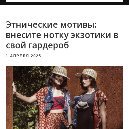
и
м
о
Этнические мотивы:
м
внесите нотку экзотики в
у
свой гардероб
1 АПРЕЛЯ 2025