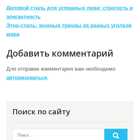
Н
Деловой стиль для успешных леди: строгость и
а
элегантность
Этно-стиль: модные тренды из разных уголков
в
мира
и
г
Добавить комментарий
а
ц
Для отправки комментария вам необходимо
авторизоваться
.
и
я
п
о
Поиск по сайту
з
а