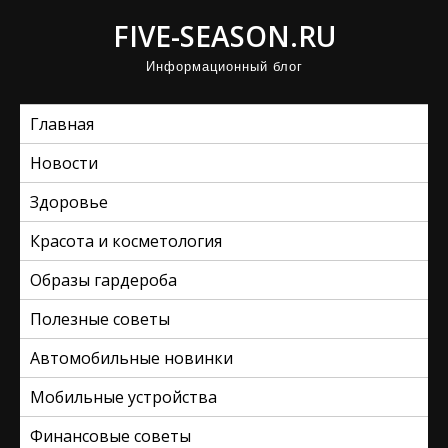
П
FIVE-SEASON.RU
р
Информационный блог
о
м
Главная
о
т
Новости
а
Здоровье
т
ь
Красота и косметология
к
Образы гардероба
с
Полезные советы
о
д
Автомобильные новинки
е
Мобильные устройства
р
ж
Финансовые советы