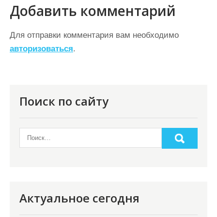
г
Добавить комментарий
а
ц
Для отправки комментария вам необходимо
авторизоваться
.
и
я
п
о
Поиск по сайту
з
а
п
и
с
я
Актуальное сегодня
м