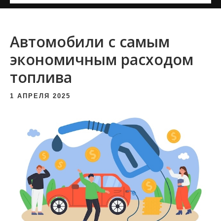
и
м
о
Автомобили с самым
м
экономичным расходом
у
топлива
1 АПРЕЛЯ 2025