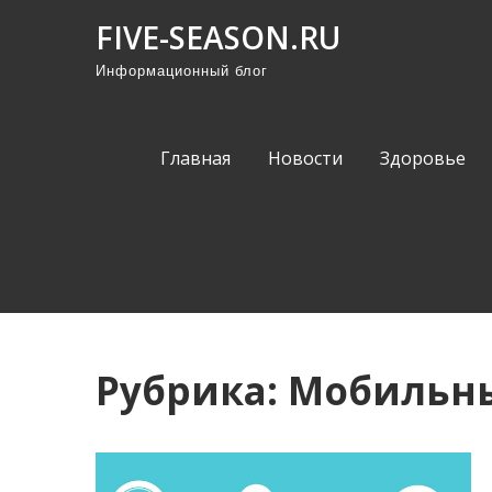
П
FIVE-SEASON.RU
р
Информационный блог
о
м
о
Главная
Новости
Здоровье
т
а
т
ь
к
с
о
Рубрика:
Мобильны
д
е
р
ж